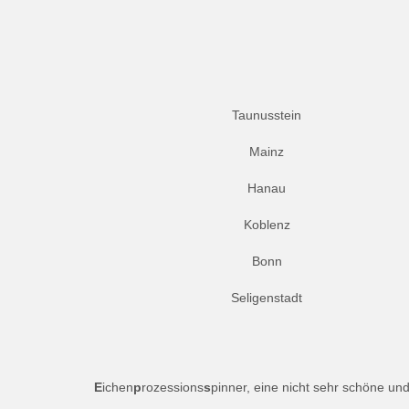
Taunusstein
Mainz
Hanau
Koblenz
Bonn
Seligenstadt
E
ichen
p
rozessions
s
pinner, eine nicht sehr schöne un