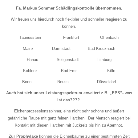
Fa. Markus Sommer Schädlingskontrolle
übernommen.
Wir freuen uns hierdurch noch flexibler und schneller reagieren zu
können.
Taunusstein Frankfurt Offenbach
Mainz Darmstadt Bad Kreuznach
Hanau Seligenstadt Limburg
Koblenz Bad Ems Köln
Bonn Neuss Düsseldorf
Auch hat sich unser Leistungsspektrum erweitert z.B.
„EPS“- was
ist das????
E
ichen
p
rozessions
s
pinner, eine nicht sehr schöne und äußert
gefährliche Raupe mit ganz feinen Härchen. Der Mensch reagiert bei
Kontakt mit diesen Härchen mit Juckreiz bis hin zu Atemnot.
Zur Prophylaxe
können die Eichenbäume zu einer bestimmten Zeit