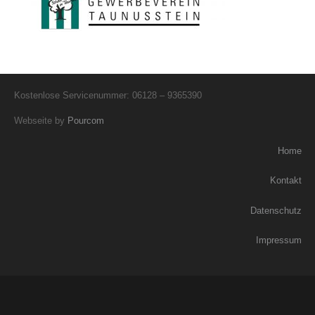
Kostenlose Servicenummer: 06128 – 9365390
Webseite by
Pourcom
Home
Kontakt
Datenschutz
Impressum